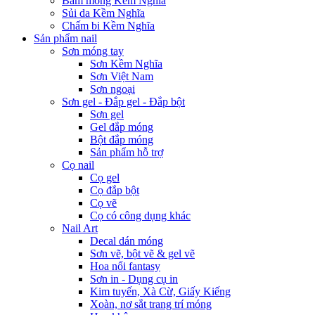
Bấm móng Kềm Nghĩa
Sủi da Kềm Nghĩa
Chấm bi Kềm Nghĩa
Sản phẩm nail
Sơn móng tay
Sơn Kềm Nghĩa
Sơn Việt Nam
Sơn ngoại
Sơn gel - Đắp gel - Đắp bột
Sơn gel
Gel đắp móng
Bột đắp móng
Sản phẩm hỗ trợ
Cọ nail
Cọ gel
Cọ đắp bột
Cọ vẽ
Cọ có công dụng khác
Nail Art
Decal dán móng
Sơn vẽ, bột vẽ & gel vẽ
Hoa nổi fantasy
Sơn in - Dụng cụ in
Kim tuyến, Xà Cừ, Giấy Kiếng
Xoàn, nơ sắt trang trí móng