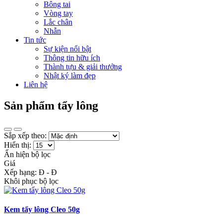
Bông tai
Vòng tay
Lắc chân
Nhẫn
Tin tức
Sự kiện nổi bật
Thông tin hữu ích
Thành tựu & giải thưởng
Nhật ký làm đẹp
Liên hệ
Sản phẩm tẩy lông
Sắp xếp theo:
Hiển thị:
Ẩn hiện bộ lọc
Giá
Xếp hạng:
Đ -
Đ
Khôi phục bộ lọc
Kem tẩy lông Cleo 50g