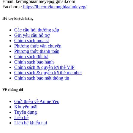
Email: kemnghiaannieyep@gmail.com
Facebook:
https://fb.com/kemnghiaannieyep/
Hỗ trợ khách hàng
Các câu hỏi thường gặp
Gửi yêu cầu hỗ trợ
Chính sách mua sỉ
Phương thức vận chuyển
Phương thức thanh toán
Chính sách đổi trả
Chính sách bảo hành
Chính sách & quyền lợi thẻ VIP
Chính sách & quyền lợi thẻ member
Chính sách bảo mật thông tin
Về chúng tôi
Giới thiệu về Annie Yep
Khuyến mãi
Tuyển dụng
Liên hệ
Liên hệ khiếu nại