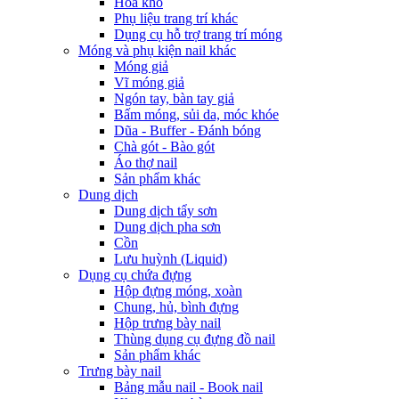
Hoa khô
Phụ liệu trang trí khác
Dụng cụ hỗ trợ trang trí móng
Móng và phụ kiện nail khác
Móng giả
Vĩ móng giả
Ngón tay, bàn tay giả
Bấm móng, sủi da, móc khóe
Dũa - Buffer - Đánh bóng
Chà gót - Bào gót
Áo thợ nail
Sản phẩm khác
Dung dịch
Dung dịch tẩy sơn
Dung dịch pha sơn
Cồn
Lưu huỳnh (Liquid)
Dụng cụ chứa đựng
Hộp đựng móng, xoàn
Chung, hủ, bình đựng
Hộp trưng bày nail
Thùng dụng cụ đựng đồ nail
Sản phẩm khác
Trưng bày nail
Bảng mẫu nail - Book nail