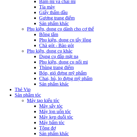
Bấm mi và chải mi
Tỉa mày
Giấy thấm dầu
Gương trang điểm
Sản phẩm khác
Phụ kiện, dụng cụ dành cho cơ thể
Bông tắm
Phụ kiện, dụng cụ tẩy lông
Chà gót - Bào gót
Phụ kiện, dụng cụ khác
Dụng cụ đắp mặt nạ
Phụ kiện, dụng cụ nối mi
Thùng trang điểm
Bóp, giỏ đựng mỹ phẩm
Chai, hủ, lọ đựng mỹ phẩm
Sản phẩm khác
Thẻ Vip
Sản phẩm tóc
Máy tạo kiểu tóc
Máy sấy tóc
Máy lọn uốn tóc
Máy kẹp duỗi tóc
Máy bấm tóc
Tông đơ
Sản phẩm khác