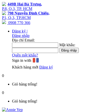
449B Hai Bà Trưng,
P.8, Q.3, TP. HCM
798 Nguyễn Đình Chiểu,
P1, Q.3, TP.HCM
0908 770 366
Đăng ký |
Đăng nhập
Địa chỉ Email:
Mật khẩu:
Quên mật khẩu?
Sign in with
Khách hàng mới
Đăng ký
0
Giỏ hàng trống!
0
Giỏ hàng trống!