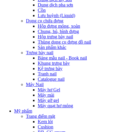
Dung dịch pha sơn
Cồn
Lưu huỳnh (Liquid)
Dụng cụ chứa đựng
Hộp đựng móng, xoàn
Chung, hủ, bình đựng
Hộp trưng bày nail
Thùng dụng cụ đựng đồ nail
Sản phẩm khác
Trưng bày nail
Bảng mẫu nail - Book nail
Khung trưng bày
Kệ trưng bày
Tranh nail
Catalogue nail
Máy Nail
Máy hơ Gel
Máy mài
Máy gỡ gel
Máy quạt hơ móng
Mỹ phẩm
Trang điểm mặt
Kem lót
Cushion