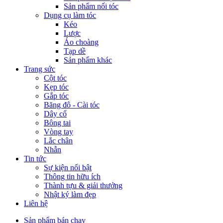
Sản phẩm nối tóc
Dụng cụ làm tóc
Kéo
Lược
Áo choàng
Tạp dề
Sản phẩm khác
Trang sức
Cột tóc
Kẹp tóc
Gắp tóc
Băng đô - Cài tóc
Dây cổ
Bông tai
Vòng tay
Lắc chân
Nhẫn
Tin tức
Sự kiện nổi bật
Thông tin hữu ích
Thành tựu & giải thưởng
Nhật ký làm đẹp
Liên hệ
Sản phẩm bán chạy