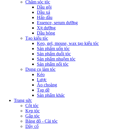
Chăm sóc tóc
Dầu gội
Dầu xả
Hấp dầu
Essence, serum dưỡng
Xịt dưỡng
Dầu bóng
Tạo kiểu tóc
Keo, gel, mouse, wax tạo kiểu tóc
Sản phẩm uốn tóc
Sản phẩm duỗi tóc
Sản phẩm nhuộm tóc
Sản phẩm nối tóc
Dụng cụ làm tóc
Kéo
Lược
Áo choàng
Tạp dề
Sản phẩm khác
Trang sức
Cột tóc
Kẹp tóc
Gắp tóc
Băng đô - Cài tóc
Dây cổ