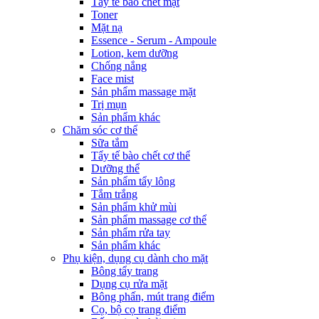
Tẩy tế bào chết mặt
Toner
Mặt nạ
Essence - Serum - Ampoule
Lotion, kem dưỡng
Chống nắng
Face mist
Sản phẩm massage mặt
Trị mụn
Sản phẩm khác
Chăm sóc cơ thể
Sữa tắm
Tẩy tế bào chết cơ thể
Dưỡng thể
Sản phẩm tẩy lông
Tắm trắng
Sản phẩm khử mùi
Sản phẩm massage cơ thể
Sản phẩm rửa tay
Sản phẩm khác
Phụ kiện, dụng cụ dành cho mặt
Bông tẩy trang
Dụng cụ rửa mặt
Bông phấn, mút trang điểm
Cọ, bộ cọ trang điểm