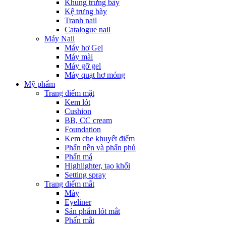
Khung trưng bày
Kệ trưng bày
Tranh nail
Catalogue nail
Máy Nail
Máy hơ Gel
Máy mài
Máy gỡ gel
Máy quạt hơ móng
Mỹ phẩm
Trang điểm mặt
Kem lót
Cushion
BB, CC cream
Foundation
Kem che khuyết điểm
Phấn nền và phấn phủ
Phấn má
Highlighter, tạo khối
Setting spray
Trang điểm mắt
Mày
Eyeliner
Sản phẩm lót mắt
Phấn mắt