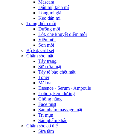
Mascara
Dán mí, kích mí
Lông mi giả
Keo dán mi
Trang điểm môi
Dưỡng môi
Lót, che khuyết điểm môi
Viền môi
Son môi
Bộ kit, Gift set
Chăm sóc mặt
Tẩy trang
Sữa rửa mặt
Tẩy tế bào chết mặt
Toner
Mặt nạ
Essence - Serum - Ampoule
Lotion, kem dưỡng
Chống nắng
Face mist
Sản phẩm massage mặt
Trị mụn
Sản phẩm khác
Chăm sóc cơ thể
Sữa tắm