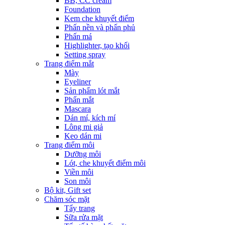
BB, CC cream
Foundation
Kem che khuyết điểm
Phấn nền và phấn phủ
Phấn má
Highlighter, tạo khối
Setting spray
Trang điểm mắt
Mày
Eyeliner
Sản phẩm lót mắt
Phấn mắt
Mascara
Dán mí, kích mí
Lông mi giả
Keo dán mi
Trang điểm môi
Dưỡng môi
Lót, che khuyết điểm môi
Viền môi
Son môi
Bộ kit, Gift set
Chăm sóc mặt
Tẩy trang
Sữa rửa mặt