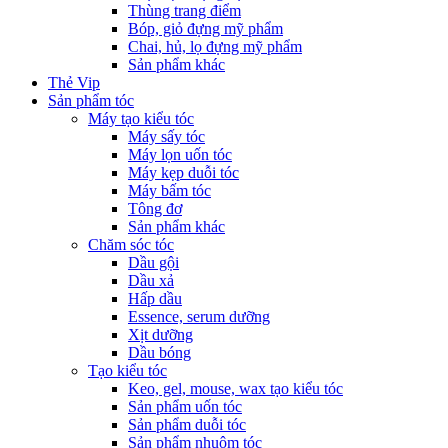
Thùng trang điểm
Bóp, giỏ đựng mỹ phẩm
Chai, hủ, lọ đựng mỹ phẩm
Sản phẩm khác
Thẻ Vip
Sản phẩm tóc
Máy tạo kiểu tóc
Máy sấy tóc
Máy lọn uốn tóc
Máy kẹp duỗi tóc
Máy bấm tóc
Tông đơ
Sản phẩm khác
Chăm sóc tóc
Dầu gội
Dầu xả
Hấp dầu
Essence, serum dưỡng
Xịt dưỡng
Dầu bóng
Tạo kiểu tóc
Keo, gel, mouse, wax tạo kiểu tóc
Sản phẩm uốn tóc
Sản phẩm duỗi tóc
Sản phẩm nhuộm tóc