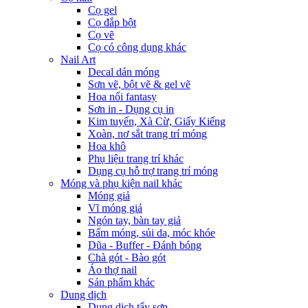
Cọ gel
Cọ đắp bột
Cọ vẽ
Cọ có công dụng khác
Nail Art
Decal dán móng
Sơn vẽ, bột vẽ & gel vẽ
Hoa nổi fantasy
Sơn in - Dụng cụ in
Kim tuyến, Xà Cừ, Giấy Kiếng
Xoàn, nơ sắt trang trí móng
Hoa khô
Phụ liệu trang trí khác
Dụng cụ hỗ trợ trang trí móng
Móng và phụ kiện nail khác
Móng giả
Vĩ móng giả
Ngón tay, bàn tay giả
Bấm móng, sủi da, móc khóe
Dũa - Buffer - Đánh bóng
Chà gót - Bào gót
Áo thợ nail
Sản phẩm khác
Dung dịch
Dung dịch tẩy sơn