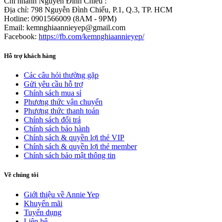
Chi nhánh Nguyễn Đình Chiểu :
Địa chỉ: 798 Nguyễn Đình Chiểu, P.1, Q.3, TP. HCM
Hotline: 0901566009 (8AM - 9PM)
Email: kemnghiaannieyep@gmail.com
Facebook:
https://fb.com/kemnghiaannieyep/
Hỗ trợ khách hàng
Các câu hỏi thường gặp
Gửi yêu cầu hỗ trợ
Chính sách mua sỉ
Phương thức vận chuyển
Phương thức thanh toán
Chính sách đổi trả
Chính sách bảo hành
Chính sách & quyền lợi thẻ VIP
Chính sách & quyền lợi thẻ member
Chính sách bảo mật thông tin
Về chúng tôi
Giới thiệu về Annie Yep
Khuyến mãi
Tuyển dụng
Liên hệ