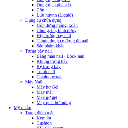
Dung dịch pha sơn
Cồn
Lưu huỳnh (Liquid)
Dụng cụ chứa đựng
Hộp đựng móng, xoàn
Chung, hủ, bình đựng
Hộp trưng bày nail
Thùng dụng cụ đựng đồ nail
Sản phẩm khác
Trưng bày nail
Bảng mẫu nail - Book nail
Khung trưng bày
Kệ trưng bày
Tranh nail
Catalogue nail
Máy Nail
Máy hơ Gel
Máy mài
Máy gỡ gel
Máy quạt hơ móng
Mỹ phẩm
Trang điểm mặt
Kem lót
Cushion