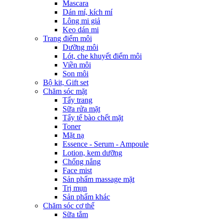
Mascara
Dán mí, kích mí
Lông mi giả
Keo dán mi
Trang điểm môi
Dưỡng môi
Lót, che khuyết điểm môi
Viền môi
Son môi
Bộ kit, Gift set
Chăm sóc mặt
Tẩy trang
Sữa rửa mặt
Tẩy tế bào chết mặt
Toner
Mặt nạ
Essence - Serum - Ampoule
Lotion, kem dưỡng
Chống nắng
Face mist
Sản phẩm massage mặt
Trị mụn
Sản phẩm khác
Chăm sóc cơ thể
Sữa tắm