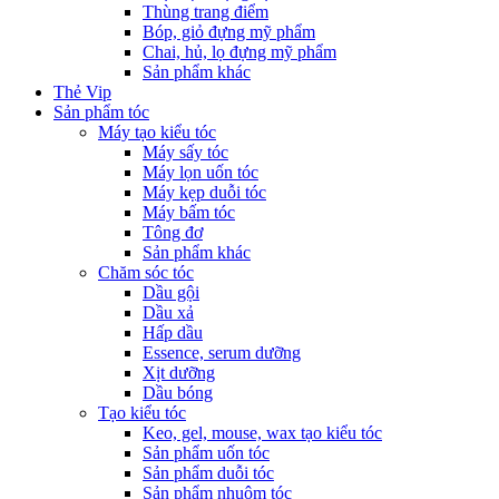
Thùng trang điểm
Bóp, giỏ đựng mỹ phẩm
Chai, hủ, lọ đựng mỹ phẩm
Sản phẩm khác
Thẻ Vip
Sản phẩm tóc
Máy tạo kiểu tóc
Máy sấy tóc
Máy lọn uốn tóc
Máy kẹp duỗi tóc
Máy bấm tóc
Tông đơ
Sản phẩm khác
Chăm sóc tóc
Dầu gội
Dầu xả
Hấp dầu
Essence, serum dưỡng
Xịt dưỡng
Dầu bóng
Tạo kiểu tóc
Keo, gel, mouse, wax tạo kiểu tóc
Sản phẩm uốn tóc
Sản phẩm duỗi tóc
Sản phẩm nhuộm tóc