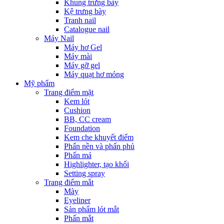
Khung trưng bày
Kệ trưng bày
Tranh nail
Catalogue nail
Máy Nail
Máy hơ Gel
Máy mài
Máy gỡ gel
Máy quạt hơ móng
Mỹ phẩm
Trang điểm mặt
Kem lót
Cushion
BB, CC cream
Foundation
Kem che khuyết điểm
Phấn nền và phấn phủ
Phấn má
Highlighter, tạo khối
Setting spray
Trang điểm mắt
Mày
Eyeliner
Sản phẩm lót mắt
Phấn mắt