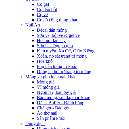
Cọ gel
Cọ đắp bột
Cọ vẽ
Cọ có công dụng khác
Nail Art
Decal dán móng
Sơn vẽ, bột vẽ & gel vẽ
Hoa nổi fantasy
Sơn in - Dụng cụ in
Kim tuyến, Xà Cừ, Giấy Kiếng
Xoàn, nơ sắt trang trí móng
Hoa khô
Phụ liệu trang trí khác
Dụng cụ hỗ trợ trang trí móng
Móng và phụ kiện nail khác
Móng giả
Vĩ móng giả
Ngón tay, bàn tay giả
Bấm móng, sủi da, móc khóe
Dũa - Buffer - Đánh bóng
Chà gót - Bào gót
Áo thợ nail
Sản phẩm khác
Dung dịch
Dung dịch tẩy sơn