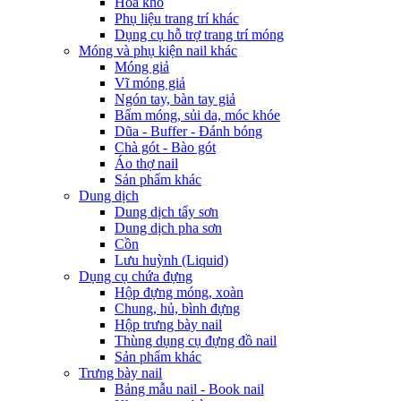
Hoa khô
Phụ liệu trang trí khác
Dụng cụ hỗ trợ trang trí móng
Móng và phụ kiện nail khác
Móng giả
Vĩ móng giả
Ngón tay, bàn tay giả
Bấm móng, sủi da, móc khóe
Dũa - Buffer - Đánh bóng
Chà gót - Bào gót
Áo thợ nail
Sản phẩm khác
Dung dịch
Dung dịch tẩy sơn
Dung dịch pha sơn
Cồn
Lưu huỳnh (Liquid)
Dụng cụ chứa đựng
Hộp đựng móng, xoàn
Chung, hủ, bình đựng
Hộp trưng bày nail
Thùng dụng cụ đựng đồ nail
Sản phẩm khác
Trưng bày nail
Bảng mẫu nail - Book nail