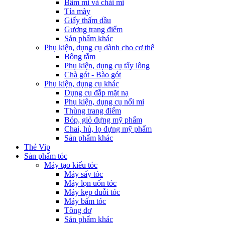
Bấm mi và chải mi
Tỉa mày
Giấy thấm dầu
Gương trang điểm
Sản phẩm khác
Phụ kiện, dụng cụ dành cho cơ thể
Bông tắm
Phụ kiện, dụng cụ tẩy lông
Chà gót - Bào gót
Phụ kiện, dụng cụ khác
Dụng cụ đắp mặt nạ
Phụ kiện, dụng cụ nối mi
Thùng trang điểm
Bóp, giỏ đựng mỹ phẩm
Chai, hủ, lọ đựng mỹ phẩm
Sản phẩm khác
Thẻ Vip
Sản phẩm tóc
Máy tạo kiểu tóc
Máy sấy tóc
Máy lọn uốn tóc
Máy kẹp duỗi tóc
Máy bấm tóc
Tông đơ
Sản phẩm khác