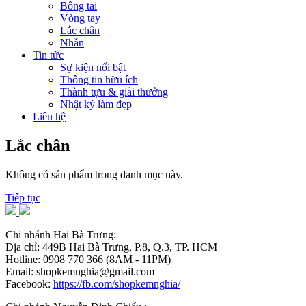
Bông tai
Vòng tay
Lắc chân
Nhẫn
Tin tức
Sự kiện nổi bật
Thông tin hữu ích
Thành tựu & giải thưởng
Nhật ký làm đẹp
Liên hệ
Lắc chân
Không có sản phẩm trong danh mục này.
Tiếp tục
Chi nhánh Hai Bà Trưng:
Địa chỉ: 449B Hai Bà Trưng, P.8, Q.3, TP. HCM
Hotline: 0908 770 366 (8AM - 11PM)
Email: shopkemnghia@gmail.com
Facebook:
https://fb.com/shopkemnghia/