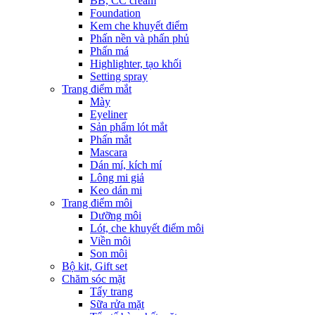
BB, CC cream
Foundation
Kem che khuyết điểm
Phấn nền và phấn phủ
Phấn má
Highlighter, tạo khối
Setting spray
Trang điểm mắt
Mày
Eyeliner
Sản phẩm lót mắt
Phấn mắt
Mascara
Dán mí, kích mí
Lông mi giả
Keo dán mi
Trang điểm môi
Dưỡng môi
Lót, che khuyết điểm môi
Viền môi
Son môi
Bộ kit, Gift set
Chăm sóc mặt
Tẩy trang
Sữa rửa mặt