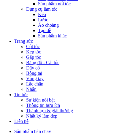
Sản phẩm nối tóc
Dụng cụ làm tóc
Kéo
Lược
Áo choàng
Tạp dề
Sản phẩm khác
Trang sức
Cột tóc
Kẹp tóc
Gắp tóc
Băng đô - Cài tóc
Dây cổ
Bông tai
Vòng tay
Lắc chân
Nhẫn
Tin tức
Sự kiện nổi bật
Thông tin hữu ích
Thành tựu & giải thưởng
Nhật ký làm đẹp
Liên hệ
Sản phẩm bán chạy