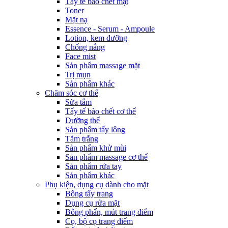
Tẩy tế bào chết mặt
Toner
Mặt nạ
Essence - Serum - Ampoule
Lotion, kem dưỡng
Chống nắng
Face mist
Sản phẩm massage mặt
Trị mụn
Sản phẩm khác
Chăm sóc cơ thể
Sữa tắm
Tẩy tế bào chết cơ thể
Dưỡng thể
Sản phẩm tẩy lông
Tắm trắng
Sản phẩm khử mùi
Sản phẩm massage cơ thể
Sản phẩm rửa tay
Sản phẩm khác
Phụ kiện, dụng cụ dành cho mặt
Bông tẩy trang
Dụng cụ rửa mặt
Bông phấn, mút trang điểm
Cọ, bộ cọ trang điểm