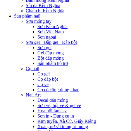
Bấm móng Kềm Nghĩa
Sủi da Kềm Nghĩa
Chấm bi Kềm Nghĩa
Sản phẩm nail
Sơn móng tay
Sơn Kềm Nghĩa
Sơn Việt Nam
Sơn ngoại
Sơn gel - Đắp gel - Đắp bột
Sơn gel
Gel đắp móng
Bột đắp móng
Sản phẩm hỗ trợ
Cọ nail
Cọ gel
Cọ đắp bột
Cọ vẽ
Cọ có công dụng khác
Nail Art
Decal dán móng
Sơn vẽ, bột vẽ & gel vẽ
Hoa nổi fantasy
Sơn in - Dụng cụ in
Kim tuyến, Xà Cừ, Giấy Kiếng
Xoàn, nơ sắt trang trí móng