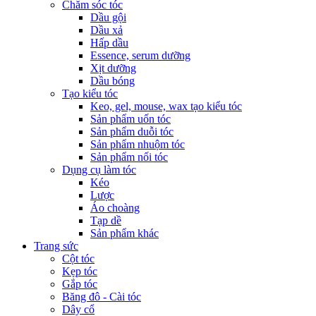
Chăm sóc tóc
Dầu gội
Dầu xả
Hấp dầu
Essence, serum dưỡng
Xịt dưỡng
Dầu bóng
Tạo kiểu tóc
Keo, gel, mouse, wax tạo kiểu tóc
Sản phẩm uốn tóc
Sản phẩm duỗi tóc
Sản phẩm nhuộm tóc
Sản phẩm nối tóc
Dụng cụ làm tóc
Kéo
Lược
Áo choàng
Tạp dề
Sản phẩm khác
Trang sức
Cột tóc
Kẹp tóc
Gắp tóc
Băng đô - Cài tóc
Dây cổ