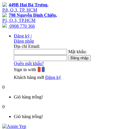
449B Hai Bà Trưng,
P.8, Q.3, TP. HCM
798 Nguyễn Đình Chiểu,
P1, Q.3, TP.HCM
0908 770 366
Đăng ký |
Đăng nhập
Địa chỉ Email:
Mật khẩu:
Quên mật khẩu?
Sign in with
Khách hàng mới
Đăng ký
0
Giỏ hàng trống!
0
Giỏ hàng trống!