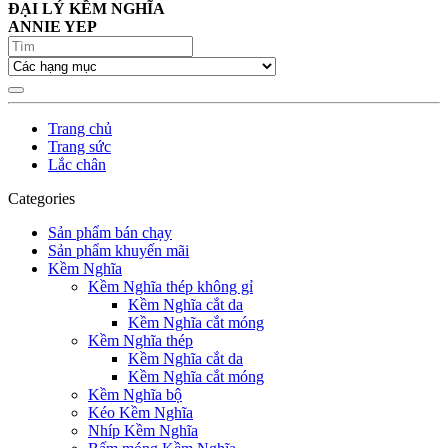
ĐẠI LÝ KỀM NGHĨA
ANNIE YEP
Trang chủ
Trang sức
Lắc chân
Categories
Sản phẩm bán chạy
Sản phẩm khuyến mãi
Kềm Nghĩa
Kềm Nghĩa thép không gỉ
Kềm Nghĩa cắt da
Kềm Nghĩa cắt móng
Kềm Nghĩa thép
Kềm Nghĩa cắt da
Kềm Nghĩa cắt móng
Kềm Nghĩa bộ
Kéo Kềm Nghĩa
Nhíp Kềm Nghĩa