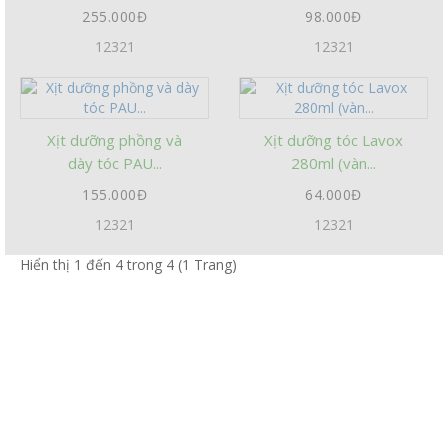
255.000Đ
98.000Đ
12321
12321
Xịt dưỡng phồng và
Xịt dưỡng tóc Lavox
dày tóc PAU...
280ml (vàn...
155.000Đ
64.000Đ
12321
12321
Hiển thị 1 đến 4 trong 4 (1 Trang)