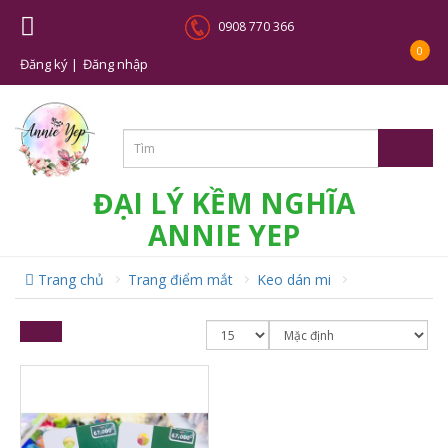
0908 770 366
0
Đăng ký |
Đăng nhập
ĐẠI LÝ KỀM NGHĨA
ANNIE YEP
Trang chủ
Trang điểm mắt
Keo dán mi