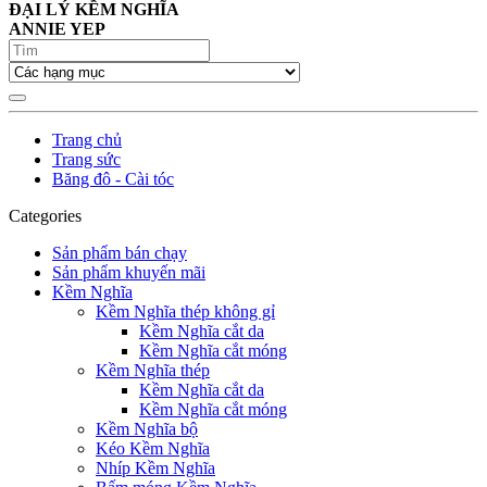
ĐẠI LÝ KỀM NGHĨA
ANNIE YEP
Trang chủ
Trang sức
Băng đô - Cài tóc
Categories
Sản phẩm bán chạy
Sản phẩm khuyến mãi
Kềm Nghĩa
Kềm Nghĩa thép không gỉ
Kềm Nghĩa cắt da
Kềm Nghĩa cắt móng
Kềm Nghĩa thép
Kềm Nghĩa cắt da
Kềm Nghĩa cắt móng
Kềm Nghĩa bộ
Kéo Kềm Nghĩa
Nhíp Kềm Nghĩa