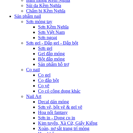
Bấm móng Kềm Nghĩa
Sủi da Kềm Nghĩa
Chấm bi Kềm Nghĩa
Sản phẩm nail
Sơn móng tay
Sơn Kềm Nghĩa
Sơn Việt Nam
Sơn ngoại
Sơn gel - Đắp gel - Đắp bột
Sơn gel
Gel đắp móng
Bột đắp móng
Sản phẩm hỗ trợ
Cọ nail
Cọ gel
Cọ đắp bột
Cọ vẽ
Cọ có công dụng khác
Nail Art
Decal dán móng
Sơn vẽ, bột vẽ & gel vẽ
Hoa nổi fantasy
Sơn in - Dụng cụ in
Kim tuyến, Xà Cừ, Giấy Kiếng
Xoàn, nơ sắt trang trí móng