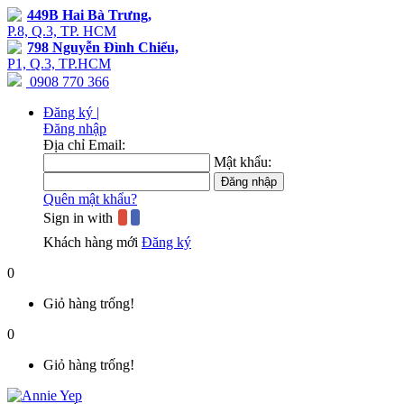
449B Hai Bà Trưng,
P.8, Q.3, TP. HCM
798 Nguyễn Đình Chiểu,
P1, Q.3, TP.HCM
0908 770 366
Đăng ký |
Đăng nhập
Địa chỉ Email:
Mật khẩu:
Quên mật khẩu?
Sign in with
Khách hàng mới
Đăng ký
0
Giỏ hàng trống!
0
Giỏ hàng trống!