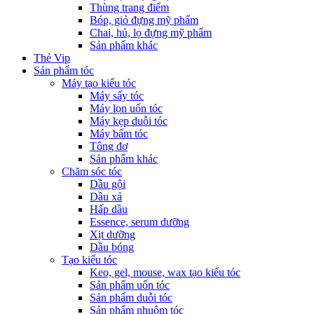
Thùng trang điểm
Bóp, giỏ đựng mỹ phẩm
Chai, hủ, lọ đựng mỹ phẩm
Sản phẩm khác
Thẻ Vip
Sản phẩm tóc
Máy tạo kiểu tóc
Máy sấy tóc
Máy lọn uốn tóc
Máy kẹp duỗi tóc
Máy bấm tóc
Tông đơ
Sản phẩm khác
Chăm sóc tóc
Dầu gội
Dầu xả
Hấp dầu
Essence, serum dưỡng
Xịt dưỡng
Dầu bóng
Tạo kiểu tóc
Keo, gel, mouse, wax tạo kiểu tóc
Sản phẩm uốn tóc
Sản phẩm duỗi tóc
Sản phẩm nhuộm tóc