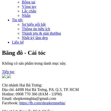
Bông tai
Vòng tay
Lắc chân
Nhẫn
Tin tức
Sự kiện nổi bật
Thông tin hữu ích
Thành tựu & giải thưởng
Nhật ký làm đẹp
Liên hệ
Băng đô - Cài tóc
Không có sản phẩm trong danh mục này.
Tiếp tục
Chi nhánh Hai Bà Trưng:
Địa chỉ: 449B Hai Bà Trưng, P.8, Q.3, TP. HCM
Hotline: 0908 770 366 (8AM - 11PM)
Email: shopkemnghia@gmail.com
Facebook:
https://fb.com/shopkemnghia/