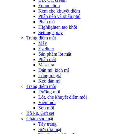
BB, CC cream
Foundation
Kem che khuyết điểm
Phấn nền và phấn phủ
Phấn má
Highlighter, tạo khối
Setting spray
Trang điểm mắt
Mày
Eyeliner
Sản phẩm lót mắt
Phấn mắt
Mascara
Dán mí, kích mí
Lông mi giả
Keo dán mi
Trang điểm môi
Dưỡng môi
Lót, che khuyết điểm môi
Viền môi
Son môi
Bộ kit, Gift set
Chăm sóc mặt
Tẩy trang
Sữa rửa mặt