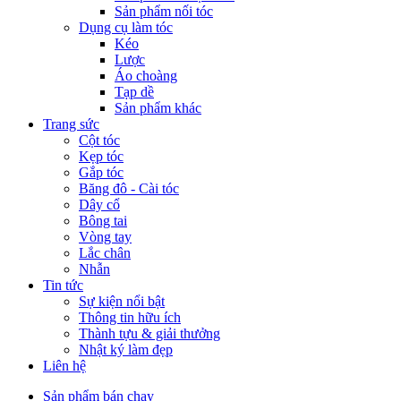
Sản phẩm nối tóc
Dụng cụ làm tóc
Kéo
Lược
Áo choàng
Tạp dề
Sản phẩm khác
Trang sức
Cột tóc
Kẹp tóc
Gắp tóc
Băng đô - Cài tóc
Dây cổ
Bông tai
Vòng tay
Lắc chân
Nhẫn
Tin tức
Sự kiện nổi bật
Thông tin hữu ích
Thành tựu & giải thưởng
Nhật ký làm đẹp
Liên hệ
Sản phẩm bán chạy