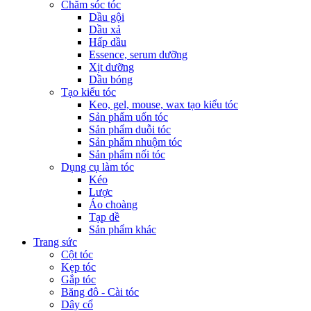
Chăm sóc tóc
Dầu gội
Dầu xả
Hấp dầu
Essence, serum dưỡng
Xịt dưỡng
Dầu bóng
Tạo kiểu tóc
Keo, gel, mouse, wax tạo kiểu tóc
Sản phẩm uốn tóc
Sản phẩm duỗi tóc
Sản phẩm nhuộm tóc
Sản phẩm nối tóc
Dụng cụ làm tóc
Kéo
Lược
Áo choàng
Tạp dề
Sản phẩm khác
Trang sức
Cột tóc
Kẹp tóc
Gắp tóc
Băng đô - Cài tóc
Dây cổ