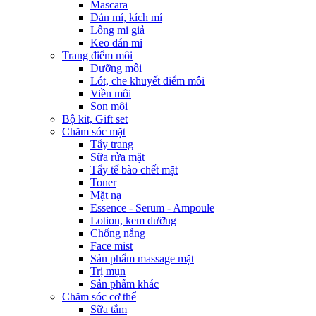
Mascara
Dán mí, kích mí
Lông mi giả
Keo dán mi
Trang điểm môi
Dưỡng môi
Lót, che khuyết điểm môi
Viền môi
Son môi
Bộ kit, Gift set
Chăm sóc mặt
Tẩy trang
Sữa rửa mặt
Tẩy tế bào chết mặt
Toner
Mặt nạ
Essence - Serum - Ampoule
Lotion, kem dưỡng
Chống nắng
Face mist
Sản phẩm massage mặt
Trị mụn
Sản phẩm khác
Chăm sóc cơ thể
Sữa tắm