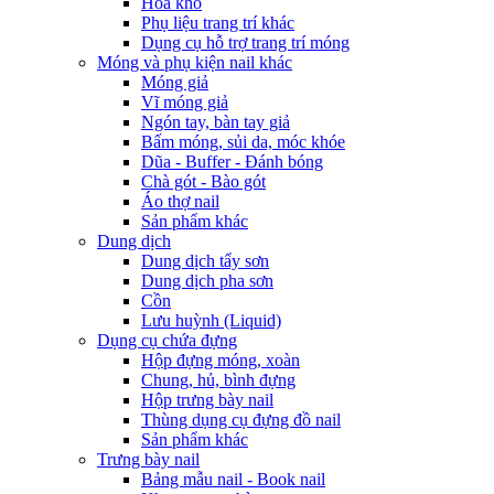
Hoa khô
Phụ liệu trang trí khác
Dụng cụ hỗ trợ trang trí móng
Móng và phụ kiện nail khác
Móng giả
Vĩ móng giả
Ngón tay, bàn tay giả
Bấm móng, sủi da, móc khóe
Dũa - Buffer - Đánh bóng
Chà gót - Bào gót
Áo thợ nail
Sản phẩm khác
Dung dịch
Dung dịch tẩy sơn
Dung dịch pha sơn
Cồn
Lưu huỳnh (Liquid)
Dụng cụ chứa đựng
Hộp đựng móng, xoàn
Chung, hủ, bình đựng
Hộp trưng bày nail
Thùng dụng cụ đựng đồ nail
Sản phẩm khác
Trưng bày nail
Bảng mẫu nail - Book nail