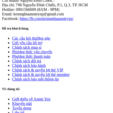
Chi nhánh Nguyễn Đình Chiểu :
Địa chỉ: 798 Nguyễn Đình Chiểu, P.1, Q.3, TP. HCM
Hotline: 0901566009 (8AM - 9PM)
Email: kemnghiaannieyep@gmail.com
Facebook:
https://fb.com/kemnghiaannieyep/
Hỗ trợ khách hàng
Các câu hỏi thường gặp
Gửi yêu cầu hỗ trợ
Chính sách mua sỉ
Phương thức vận chuyển
Phương thức thanh toán
Chính sách đổi trả
Chính sách bảo hành
Chính sách & quyền lợi thẻ VIP
Chính sách & quyền lợi thẻ member
Chính sách bảo mật thông tin
Về chúng tôi
Giới thiệu về Annie Yep
Khuyến mãi
Tuyển dụng
Liên hệ