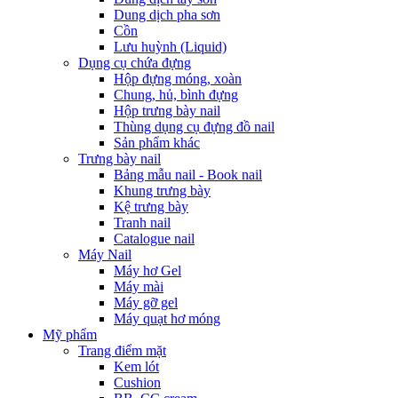
Dung dịch pha sơn
Cồn
Lưu huỳnh (Liquid)
Dụng cụ chứa đựng
Hộp đựng móng, xoàn
Chung, hủ, bình đựng
Hộp trưng bày nail
Thùng dụng cụ đựng đồ nail
Sản phẩm khác
Trưng bày nail
Bảng mẫu nail - Book nail
Khung trưng bày
Kệ trưng bày
Tranh nail
Catalogue nail
Máy Nail
Máy hơ Gel
Máy mài
Máy gỡ gel
Máy quạt hơ móng
Mỹ phẩm
Trang điểm mặt
Kem lót
Cushion