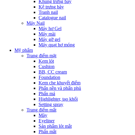
Khung trưng bày
Kệ trưng bày
Tranh nail
Catalogue nail
Máy Nail
Máy hơ Gel
Máy mài
Máy gỡ gel
Máy quạt hơ móng
Mỹ phẩm
Trang điểm mặt
Kem lót
Cushion
BB, CC cream
Foundation
Kem che khuyết điểm
Phấn nền và phấn phủ
Phấn má
Highlighter, tạo khối
Setting spray
Trang điểm mắt
Mày
Eyeliner
Sản phẩm lót mắt
Phấn mắt