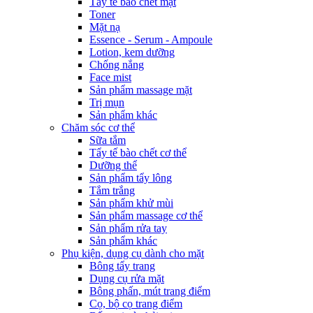
Tẩy tế bào chết mặt
Toner
Mặt nạ
Essence - Serum - Ampoule
Lotion, kem dưỡng
Chống nắng
Face mist
Sản phẩm massage mặt
Trị mụn
Sản phẩm khác
Chăm sóc cơ thể
Sữa tắm
Tẩy tế bào chết cơ thể
Dưỡng thể
Sản phẩm tẩy lông
Tắm trắng
Sản phẩm khử mùi
Sản phẩm massage cơ thể
Sản phẩm rửa tay
Sản phẩm khác
Phụ kiện, dụng cụ dành cho mặt
Bông tẩy trang
Dụng cụ rửa mặt
Bông phấn, mút trang điểm
Cọ, bộ cọ trang điểm