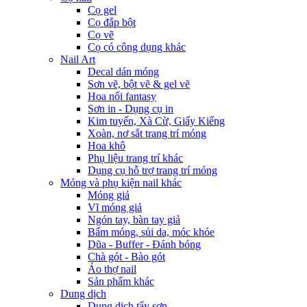
Cọ gel
Cọ đắp bột
Cọ vẽ
Cọ có công dụng khác
Nail Art
Decal dán móng
Sơn vẽ, bột vẽ & gel vẽ
Hoa nổi fantasy
Sơn in - Dụng cụ in
Kim tuyến, Xà Cừ, Giấy Kiếng
Xoàn, nơ sắt trang trí móng
Hoa khô
Phụ liệu trang trí khác
Dụng cụ hỗ trợ trang trí móng
Móng và phụ kiện nail khác
Móng giả
Vĩ móng giả
Ngón tay, bàn tay giả
Bấm móng, sủi da, móc khóe
Dũa - Buffer - Đánh bóng
Chà gót - Bào gót
Áo thợ nail
Sản phẩm khác
Dung dịch
Dung dịch tẩy sơn