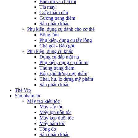
Bấm mi và chải mi
Tỉa mày
Giấy thấm dầu
Gương trang điểm
Sản phẩm khác
Phụ kiện, dụng cụ dành cho cơ thể
Bông tắm
Phụ kiện, dụng cụ tẩy lông
Chà gót - Bào gót
Phụ kiện, dụng cụ khác
Dụng cụ đắp mặt nạ
Phụ kiện, dụng cụ nối mi
Thùng trang điểm
Bóp, giỏ đựng mỹ phẩm
Chai, hủ, lọ đựng mỹ phẩm
Sản phẩm khác
Thẻ Vip
Sản phẩm tóc
Máy tạo kiểu tóc
Máy sấy tóc
Máy lọn uốn tóc
Máy kẹp duỗi tóc
Máy bấm tóc
Tông đơ
Sản phẩm khác