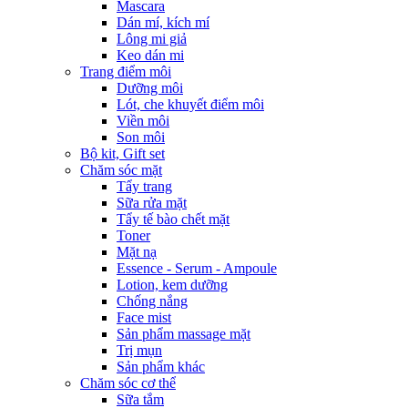
Mascara
Dán mí, kích mí
Lông mi giả
Keo dán mi
Trang điểm môi
Dưỡng môi
Lót, che khuyết điểm môi
Viền môi
Son môi
Bộ kit, Gift set
Chăm sóc mặt
Tẩy trang
Sữa rửa mặt
Tẩy tế bào chết mặt
Toner
Mặt nạ
Essence - Serum - Ampoule
Lotion, kem dưỡng
Chống nắng
Face mist
Sản phẩm massage mặt
Trị mụn
Sản phẩm khác
Chăm sóc cơ thể
Sữa tắm