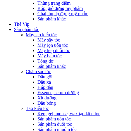
Thùng trang điểm
Bóp, giỏ đựng mỹ phẩm
Chai, hủ, lọ đựng mỹ phẩm
Sản phẩm khác
Thẻ Vip
Sản phẩm tóc
Máy tạo kiểu tóc
Máy sấy tóc
Máy lọn uốn tóc
Máy kẹp duỗi tóc
Máy bấm tóc
Tông đơ
Sản phẩm khác
Chăm sóc tóc
Dầu gội
Dầu xả
Hấp dầu
Essence, serum dưỡng
Xịt dưỡng
Dầu bóng
Tạo kiểu tóc
Keo, gel, mouse, wax tạo kiểu tóc
Sản phẩm uốn tóc
Sản phẩm duỗi tóc
Sản phẩm nhuộm tóc