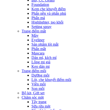
BB, CC cream
Foundation
Kem che khuyết điểm
Phấn nền và phấn phủ
Phấn má
Highlighter, tạo khối
Setting spray
Trang điểm mắt
Mày
Eyeliner
Sản phẩm lót mắt
Phấn mắt
Mascara
Dán mí, kích mí
Lông mi giả
Keo dán mi
Trang điểm môi
Dưỡng môi
Lót, che khuyết điểm môi
Viền môi
Son môi
Bộ kit, Gift set
Chăm sóc mặt
Tẩy trang
Sữa rửa mặt