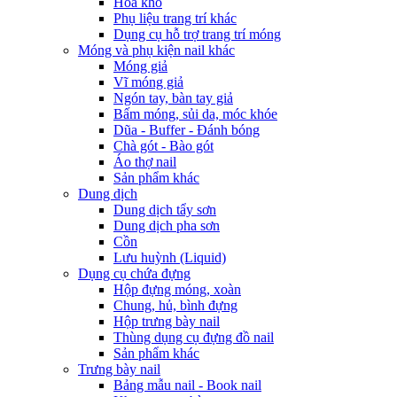
Hoa khô
Phụ liệu trang trí khác
Dụng cụ hỗ trợ trang trí móng
Móng và phụ kiện nail khác
Móng giả
Vĩ móng giả
Ngón tay, bàn tay giả
Bấm móng, sủi da, móc khóe
Dũa - Buffer - Đánh bóng
Chà gót - Bào gót
Áo thợ nail
Sản phẩm khác
Dung dịch
Dung dịch tẩy sơn
Dung dịch pha sơn
Cồn
Lưu huỳnh (Liquid)
Dụng cụ chứa đựng
Hộp đựng móng, xoàn
Chung, hủ, bình đựng
Hộp trưng bày nail
Thùng dụng cụ đựng đồ nail
Sản phẩm khác
Trưng bày nail
Bảng mẫu nail - Book nail