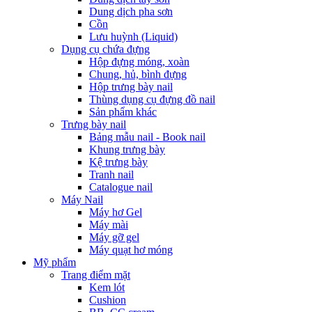
Dung dịch pha sơn
Cồn
Lưu huỳnh (Liquid)
Dụng cụ chứa đựng
Hộp đựng móng, xoàn
Chung, hủ, bình đựng
Hộp trưng bày nail
Thùng dụng cụ đựng đồ nail
Sản phẩm khác
Trưng bày nail
Bảng mẫu nail - Book nail
Khung trưng bày
Kệ trưng bày
Tranh nail
Catalogue nail
Máy Nail
Máy hơ Gel
Máy mài
Máy gỡ gel
Máy quạt hơ móng
Mỹ phẩm
Trang điểm mặt
Kem lót
Cushion