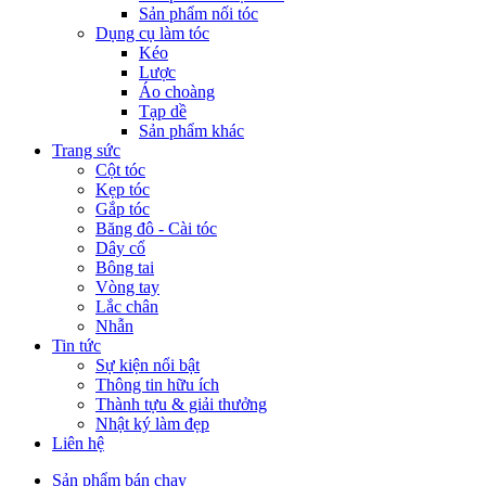
Sản phẩm nối tóc
Dụng cụ làm tóc
Kéo
Lược
Áo choàng
Tạp dề
Sản phẩm khác
Trang sức
Cột tóc
Kẹp tóc
Gắp tóc
Băng đô - Cài tóc
Dây cổ
Bông tai
Vòng tay
Lắc chân
Nhẫn
Tin tức
Sự kiện nổi bật
Thông tin hữu ích
Thành tựu & giải thưởng
Nhật ký làm đẹp
Liên hệ
Sản phẩm bán chạy