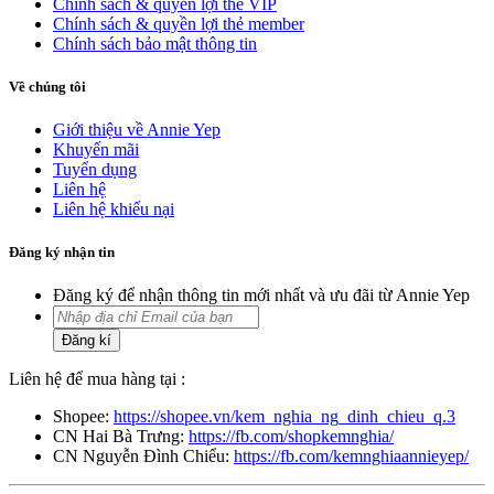
Chính sách & quyền lợi thẻ VIP
Chính sách & quyền lợi thẻ member
Chính sách bảo mật thông tin
Về chúng tôi
Giới thiệu về Annie Yep
Khuyến mãi
Tuyển dụng
Liên hệ
Liên hệ khiếu nại
Đăng ký nhận tin
Đăng ký để nhận thông tin mới nhất và ưu đãi từ Annie Yep
Đăng kí
Liên hệ để mua hàng tại :
Shopee:
https://shopee.vn/kem_nghia_ng_dinh_chieu_q.3
CN Hai Bà Trưng:
https://fb.com/shopkemnghia/
CN Nguyễn Đình Chiểu:
https://fb.com/kemnghiaannieyep/