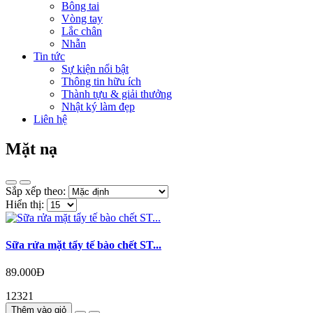
Bông tai
Vòng tay
Lắc chân
Nhẫn
Tin tức
Sự kiện nổi bật
Thông tin hữu ích
Thành tựu & giải thưởng
Nhật ký làm đẹp
Liên hệ
Mặt nạ
Sắp xếp theo:
Hiển thị:
Sữa rửa mặt tẩy tế bào chết ST...
89.000Đ
12321
Thêm vào giỏ