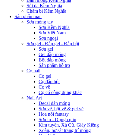
Bấm móng Kềm Nghĩa
Sủi da Kềm Nghĩa
Chấm bi Kềm Nghĩa
Sản phẩm nail
Sơn móng tay
Sơn Kềm Nghĩa
Sơn Việt Nam
Sơn ngoại
Sơn gel - Đắp gel - Đắp bột
Sơn gel
Gel đắp móng
Bột đắp móng
Sản phẩm hỗ trợ
Cọ nail
Cọ gel
Cọ đắp bột
Cọ vẽ
Cọ có công dụng khác
Nail Art
Decal dán móng
Sơn vẽ, bột vẽ & gel vẽ
Hoa nổi fantasy
Sơn in - Dụng cụ in
Kim tuyến, Xà Cừ, Giấy Kiếng
Xoàn, nơ sắt trang trí móng