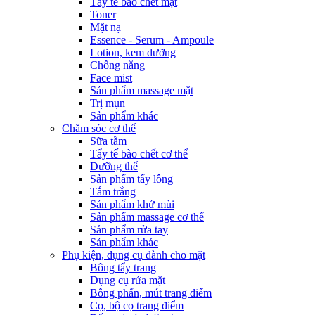
Tẩy tế bào chết mặt
Toner
Mặt nạ
Essence - Serum - Ampoule
Lotion, kem dưỡng
Chống nắng
Face mist
Sản phẩm massage mặt
Trị mụn
Sản phẩm khác
Chăm sóc cơ thể
Sữa tắm
Tẩy tế bào chết cơ thể
Dưỡng thể
Sản phẩm tẩy lông
Tắm trắng
Sản phẩm khử mùi
Sản phẩm massage cơ thể
Sản phẩm rửa tay
Sản phẩm khác
Phụ kiện, dụng cụ dành cho mặt
Bông tẩy trang
Dụng cụ rửa mặt
Bông phấn, mút trang điểm
Cọ, bộ cọ trang điểm