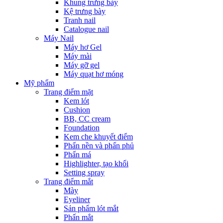
Khung trưng bày
Kệ trưng bày
Tranh nail
Catalogue nail
Máy Nail
Máy hơ Gel
Máy mài
Máy gỡ gel
Máy quạt hơ móng
Mỹ phẩm
Trang điểm mặt
Kem lót
Cushion
BB, CC cream
Foundation
Kem che khuyết điểm
Phấn nền và phấn phủ
Phấn má
Highlighter, tạo khối
Setting spray
Trang điểm mắt
Mày
Eyeliner
Sản phẩm lót mắt
Phấn mắt