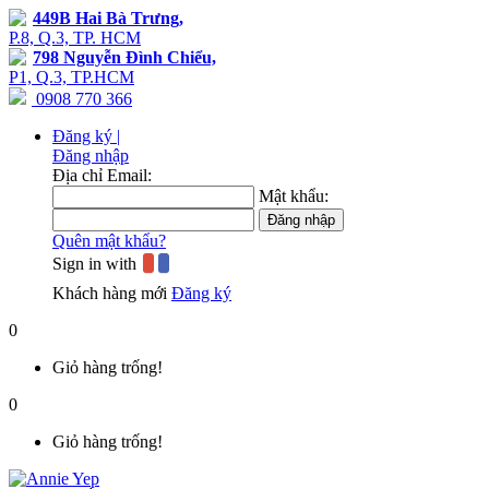
449B Hai Bà Trưng,
P.8, Q.3, TP. HCM
798 Nguyễn Đình Chiểu,
P1, Q.3, TP.HCM
0908 770 366
Đăng ký |
Đăng nhập
Địa chỉ Email:
Mật khẩu:
Quên mật khẩu?
Sign in with
Khách hàng mới
Đăng ký
0
Giỏ hàng trống!
0
Giỏ hàng trống!