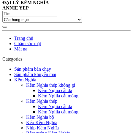
ĐẠI LÝ KỀM NGHĨA
ANNIE YEP
Trang chủ
Chăm sóc mặt
Mặt nạ
Categories
Sản phẩm bán chạy
Sản phẩm khuyến mãi
Kềm Nghĩa
Kềm Nghĩa thép không gỉ
Kềm Nghĩa cắt da
Kềm Nghĩa cắt móng
Kềm Nghĩa thép
Kềm Nghĩa cắt da
Kềm Nghĩa cắt móng
Kềm Nghĩa bộ
Kéo Kềm Nghĩa
Nhíp Kềm Nghĩa