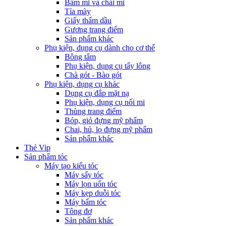
Bấm mi và chải mi
Tỉa mày
Giấy thấm dầu
Gương trang điểm
Sản phẩm khác
Phụ kiện, dụng cụ dành cho cơ thể
Bông tắm
Phụ kiện, dụng cụ tẩy lông
Chà gót - Bào gót
Phụ kiện, dụng cụ khác
Dụng cụ đắp mặt nạ
Phụ kiện, dụng cụ nối mi
Thùng trang điểm
Bóp, giỏ đựng mỹ phẩm
Chai, hủ, lọ đựng mỹ phẩm
Sản phẩm khác
Thẻ Vip
Sản phẩm tóc
Máy tạo kiểu tóc
Máy sấy tóc
Máy lọn uốn tóc
Máy kẹp duỗi tóc
Máy bấm tóc
Tông đơ
Sản phẩm khác