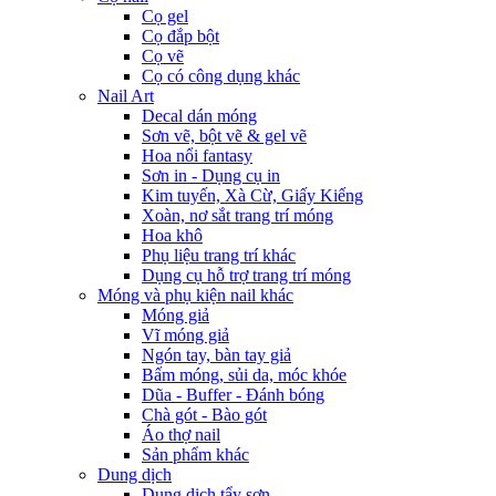
Cọ gel
Cọ đắp bột
Cọ vẽ
Cọ có công dụng khác
Nail Art
Decal dán móng
Sơn vẽ, bột vẽ & gel vẽ
Hoa nổi fantasy
Sơn in - Dụng cụ in
Kim tuyến, Xà Cừ, Giấy Kiếng
Xoàn, nơ sắt trang trí móng
Hoa khô
Phụ liệu trang trí khác
Dụng cụ hỗ trợ trang trí móng
Móng và phụ kiện nail khác
Móng giả
Vĩ móng giả
Ngón tay, bàn tay giả
Bấm móng, sủi da, móc khóe
Dũa - Buffer - Đánh bóng
Chà gót - Bào gót
Áo thợ nail
Sản phẩm khác
Dung dịch
Dung dịch tẩy sơn