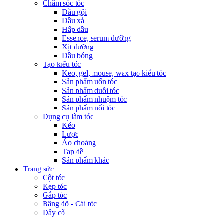
Chăm sóc tóc
Dầu gội
Dầu xả
Hấp dầu
Essence, serum dưỡng
Xịt dưỡng
Dầu bóng
Tạo kiểu tóc
Keo, gel, mouse, wax tạo kiểu tóc
Sản phẩm uốn tóc
Sản phẩm duỗi tóc
Sản phẩm nhuộm tóc
Sản phẩm nối tóc
Dụng cụ làm tóc
Kéo
Lược
Áo choàng
Tạp dề
Sản phẩm khác
Trang sức
Cột tóc
Kẹp tóc
Gắp tóc
Băng đô - Cài tóc
Dây cổ