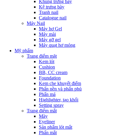
Khung trưng bày
Kệ trưng bày
Tranh nail
Catalogue nail
Máy Nail
Máy hơ Gel
Máy mài
Máy gỡ gel
Máy quạt hơ móng
Mỹ phẩm
Trang điểm mặt
Kem lót
Cushion
BB, CC cream
Foundation
Kem che khuyết điểm
Phấn nền và phấn phủ
Phấn má
Highlighter, tạo khối
Setting spray
Trang điểm mắt
Mày
Eyeliner
Sản phẩm lót mắt
Phấn mắt