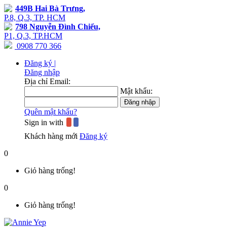
449B Hai Bà Trưng,
P.8, Q.3, TP. HCM
798 Nguyễn Đình Chiểu,
P1, Q.3, TP.HCM
0908 770 366
Đăng ký |
Đăng nhập
Địa chỉ Email:
Mật khẩu:
Quên mật khẩu?
Sign in with
Khách hàng mới
Đăng ký
0
Giỏ hàng trống!
0
Giỏ hàng trống!