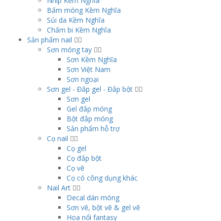
Nhíp Kềm Nghĩa
Bấm móng Kềm Nghĩa
Sủi da Kềm Nghĩa
Chấm bi Kềm Nghĩa
Sản phẩm nail
Sơn móng tay
Sơn Kềm Nghĩa
Sơn Việt Nam
Sơn ngoại
Sơn gel - Đắp gel - Đắp bột
Sơn gel
Gel đắp móng
Bột đắp móng
Sản phẩm hỗ trợ
Cọ nail
Cọ gel
Cọ đắp bột
Cọ vẽ
Cọ có công dụng khác
Nail Art
Decal dán móng
Sơn vẽ, bột vẽ & gel vẽ
Hoa nổi fantasy