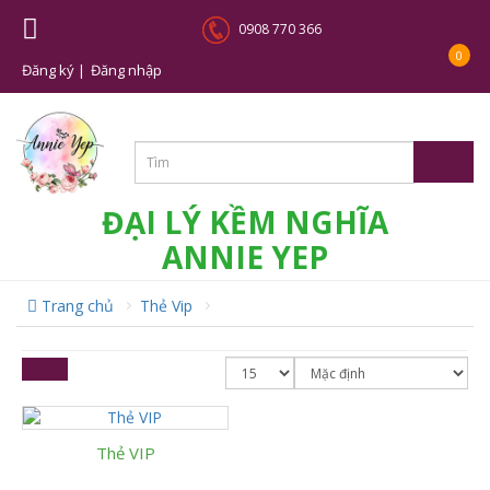
0908 770 366
0
Đăng ký |
Đăng nhập
ĐẠI LÝ KỀM NGHĨA
ANNIE YEP
Trang chủ
Thẻ Vip
Thẻ VIP