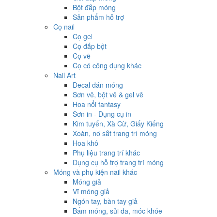
Bột đắp móng
Sản phẩm hỗ trợ
Cọ nail
Cọ gel
Cọ đắp bột
Cọ vẽ
Cọ có công dụng khác
Nail Art
Decal dán móng
Sơn vẽ, bột vẽ & gel vẽ
Hoa nổi fantasy
Sơn in - Dụng cụ in
Kim tuyến, Xà Cừ, Giấy Kiếng
Xoàn, nơ sắt trang trí móng
Hoa khô
Phụ liệu trang trí khác
Dụng cụ hỗ trợ trang trí móng
Móng và phụ kiện nail khác
Móng giả
Vĩ móng giả
Ngón tay, bàn tay giả
Bấm móng, sủi da, móc khóe