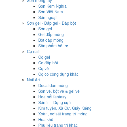
Sơn móng tay
Sơn Kềm Nghĩa
Sơn Việt Nam
Sơn ngoại
Sơn gel - Đắp gel - Đắp bột
Sơn gel
Gel đắp móng
Bột đắp móng
Sản phẩm hỗ trợ
Cọ nail
Cọ gel
Cọ đắp bột
Cọ vẽ
Cọ có công dụng khác
Nail Art
Decal dán móng
Sơn vẽ, bột vẽ & gel vẽ
Hoa nổi fantasy
Sơn in - Dụng cụ in
Kim tuyến, Xà Cừ, Giấy Kiếng
Xoàn, nơ sắt trang trí móng
Hoa khô
Phụ liệu trang trí khác