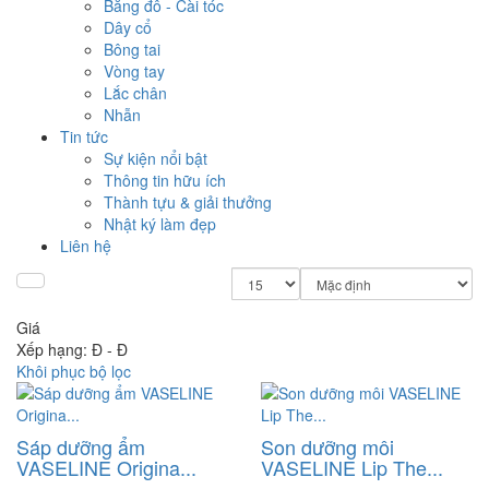
Băng đô - Cài tóc
Dây cổ
Bông tai
Vòng tay
Lắc chân
Nhẫn
Tin tức
Sự kiện nổi bật
Thông tin hữu ích
Thành tựu & giải thưởng
Nhật ký làm đẹp
Liên hệ
Giá
Xếp hạng:
Đ -
Đ
Khôi phục bộ lọc
Sáp dưỡng ẩm
Son dưỡng môi
VASELINE Origina...
VASELINE Lip The...