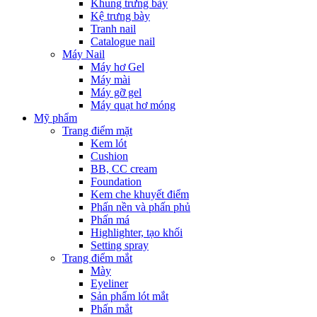
Khung trưng bày
Kệ trưng bày
Tranh nail
Catalogue nail
Máy Nail
Máy hơ Gel
Máy mài
Máy gỡ gel
Máy quạt hơ móng
Mỹ phẩm
Trang điểm mặt
Kem lót
Cushion
BB, CC cream
Foundation
Kem che khuyết điểm
Phấn nền và phấn phủ
Phấn má
Highlighter, tạo khối
Setting spray
Trang điểm mắt
Mày
Eyeliner
Sản phẩm lót mắt
Phấn mắt