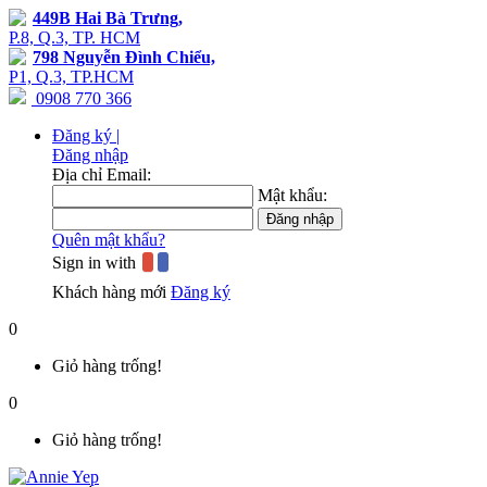
449B Hai Bà Trưng,
P.8, Q.3, TP. HCM
798 Nguyễn Đình Chiểu,
P1, Q.3, TP.HCM
0908 770 366
Đăng ký |
Đăng nhập
Địa chỉ Email:
Mật khẩu:
Quên mật khẩu?
Sign in with
Khách hàng mới
Đăng ký
0
Giỏ hàng trống!
0
Giỏ hàng trống!