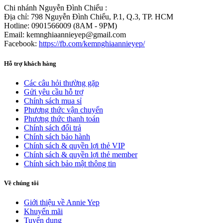
Chi nhánh Nguyễn Đình Chiểu :
Địa chỉ: 798 Nguyễn Đình Chiểu, P.1, Q.3, TP. HCM
Hotline: 0901566009 (8AM - 9PM)
Email: kemnghiaannieyep@gmail.com
Facebook:
https://fb.com/kemnghiaannieyep/
Hỗ trợ khách hàng
Các câu hỏi thường gặp
Gửi yêu cầu hỗ trợ
Chính sách mua sỉ
Phương thức vận chuyển
Phương thức thanh toán
Chính sách đổi trả
Chính sách bảo hành
Chính sách & quyền lợi thẻ VIP
Chính sách & quyền lợi thẻ member
Chính sách bảo mật thông tin
Về chúng tôi
Giới thiệu về Annie Yep
Khuyến mãi
Tuyển dụng