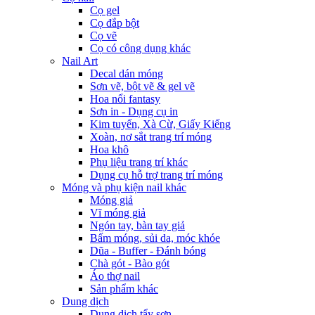
Cọ gel
Cọ đắp bột
Cọ vẽ
Cọ có công dụng khác
Nail Art
Decal dán móng
Sơn vẽ, bột vẽ & gel vẽ
Hoa nổi fantasy
Sơn in - Dụng cụ in
Kim tuyến, Xà Cừ, Giấy Kiếng
Xoàn, nơ sắt trang trí móng
Hoa khô
Phụ liệu trang trí khác
Dụng cụ hỗ trợ trang trí móng
Móng và phụ kiện nail khác
Móng giả
Vĩ móng giả
Ngón tay, bàn tay giả
Bấm móng, sủi da, móc khóe
Dũa - Buffer - Đánh bóng
Chà gót - Bào gót
Áo thợ nail
Sản phẩm khác
Dung dịch
Dung dịch tẩy sơn