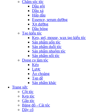
Chăm sóc tóc
Dầu gội
Dầu xả
Hấp dầu
Essence, serum dưỡng
Xịt dưỡng
Dầu bóng
Tạo kiểu tóc
Keo, gel, mouse, wax tạo kiểu tóc
Sản phẩm uốn tóc
Sản phẩm duỗi tóc
Sản phẩm nhuộm tóc
Sản phẩm nối tóc
Dụng cụ làm tóc
Kéo
Lược
Áo choàng
Tạp dề
Sản phẩm khác
Trang sức
Cột tóc
Kẹp tóc
Gắp tóc
Băng đô - Cài tóc
Dây cổ