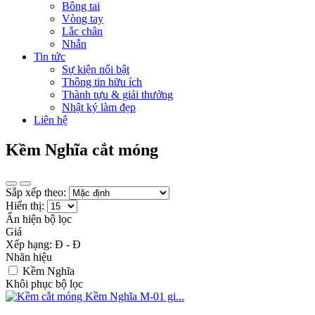
Bông tai
Vòng tay
Lắc chân
Nhẫn
Tin tức
Sự kiện nổi bật
Thông tin hữu ích
Thành tựu & giải thưởng
Nhật ký làm đẹp
Liên hệ
Kềm Nghĩa cắt móng
Sắp xếp theo:
Hiển thị:
Ẩn hiện bộ lọc
Giá
Xếp hạng:
Đ -
Đ
Nhãn hiệu
Kềm Nghĩa
Khôi phục bộ lọc