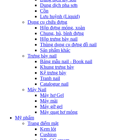
Dung dịch pha sơn
Cồn
Lưu huỳnh (Liquid)
Dụng cụ chứa đựng
Hộp đựng móng, xoàn
Chung, hủ, bình đựng
Hộp trưng bày nail
Thùng dụng cụ đựng đồ nail
Sản phẩm khác
Trưng bày nail
Bảng mẫu nail - Book nail
Khung trưng bày
Kệ trưng bày
Tranh nail
Catalogue nail
Máy Nail
Máy hơ Gel
Máy mài
Máy gỡ gel
Máy quạt hơ móng
Mỹ phẩm
Trang điểm mặt
Kem lót
Cushion