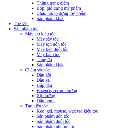
Thùng trang điểm
Bóp, giỏ đựng mỹ phẩm
Chai, hủ, lọ đựng mỹ phẩm
Sản phẩm khác
Thẻ Vip
Sản phẩm tóc
Máy tạo kiểu tóc
Máy sấy tóc
Máy lọn uốn tóc
Máy kẹp duỗi tóc
Máy bấm tóc
Tông đơ
Sản phẩm khác
Chăm sóc tóc
Dầu gội
Dầu xả
Hấp dầu
Essence, serum dưỡng
Xịt dưỡng
Dầu bóng
Tạo kiểu tóc
Keo, gel, mouse, wax tạo kiểu tóc
Sản phẩm uốn tóc
Sản phẩm duỗi tóc
Sản phẩm nhuộm tóc