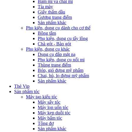
Bấm mi và chải mi
Tỉa mày
Giấy thấm dầu
Gương trang điểm
Sản phẩm khác
Phụ kiện, dụng cụ dành cho cơ thể
Bông tắm
Phụ kiện, dụng cụ tẩy lông
Chà gót - Bào gót
Phụ kiện, dụng cụ khác
Dụng cụ đắp mặt nạ
Phụ kiện, dụng cụ nối mi
Thùng trang điểm
Bóp, giỏ đựng mỹ phẩm
Chai, hủ, lọ đựng mỹ phẩm
Sản phẩm khác
Thẻ Vip
Sản phẩm tóc
Máy tạo kiểu tóc
Máy sấy tóc
Máy lọn uốn tóc
Máy kẹp duỗi tóc
Máy bấm tóc
Tông đơ
Sản phẩm khác