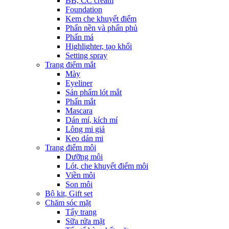
BB, CC cream
Foundation
Kem che khuyết điểm
Phấn nền và phấn phủ
Phấn má
Highlighter, tạo khối
Setting spray
Trang điểm mắt
Mày
Eyeliner
Sản phẩm lót mắt
Phấn mắt
Mascara
Dán mí, kích mí
Lông mi giả
Keo dán mi
Trang điểm môi
Dưỡng môi
Lót, che khuyết điểm môi
Viền môi
Son môi
Bộ kit, Gift set
Chăm sóc mặt
Tẩy trang
Sữa rửa mặt