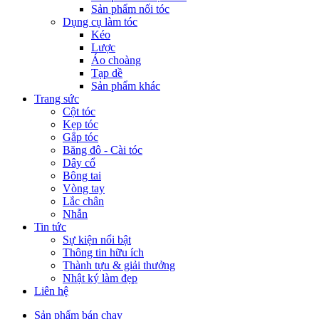
Sản phẩm nối tóc
Dụng cụ làm tóc
Kéo
Lược
Áo choàng
Tạp dề
Sản phẩm khác
Trang sức
Cột tóc
Kẹp tóc
Gắp tóc
Băng đô - Cài tóc
Dây cổ
Bông tai
Vòng tay
Lắc chân
Nhẫn
Tin tức
Sự kiện nổi bật
Thông tin hữu ích
Thành tựu & giải thưởng
Nhật ký làm đẹp
Liên hệ
Sản phẩm bán chạy