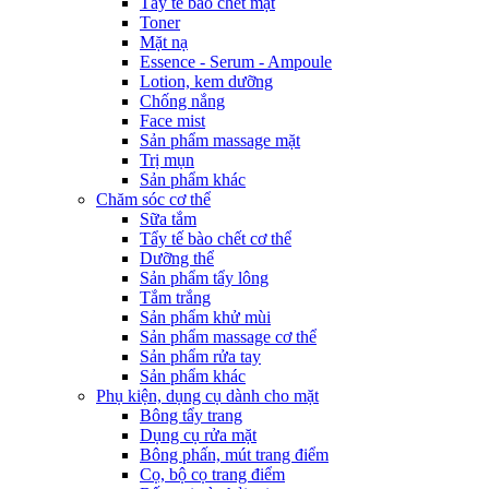
Tẩy tế bào chết mặt
Toner
Mặt nạ
Essence - Serum - Ampoule
Lotion, kem dưỡng
Chống nắng
Face mist
Sản phẩm massage mặt
Trị mụn
Sản phẩm khác
Chăm sóc cơ thể
Sữa tắm
Tẩy tế bào chết cơ thể
Dưỡng thể
Sản phẩm tẩy lông
Tắm trắng
Sản phẩm khử mùi
Sản phẩm massage cơ thể
Sản phẩm rửa tay
Sản phẩm khác
Phụ kiện, dụng cụ dành cho mặt
Bông tẩy trang
Dụng cụ rửa mặt
Bông phấn, mút trang điểm
Cọ, bộ cọ trang điểm