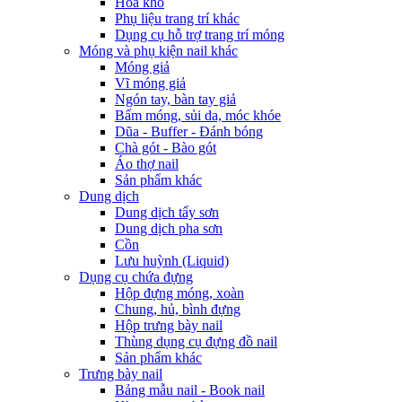
Hoa khô
Phụ liệu trang trí khác
Dụng cụ hỗ trợ trang trí móng
Móng và phụ kiện nail khác
Móng giả
Vĩ móng giả
Ngón tay, bàn tay giả
Bấm móng, sủi da, móc khóe
Dũa - Buffer - Đánh bóng
Chà gót - Bào gót
Áo thợ nail
Sản phẩm khác
Dung dịch
Dung dịch tẩy sơn
Dung dịch pha sơn
Cồn
Lưu huỳnh (Liquid)
Dụng cụ chứa đựng
Hộp đựng móng, xoàn
Chung, hủ, bình đựng
Hộp trưng bày nail
Thùng dụng cụ đựng đồ nail
Sản phẩm khác
Trưng bày nail
Bảng mẫu nail - Book nail