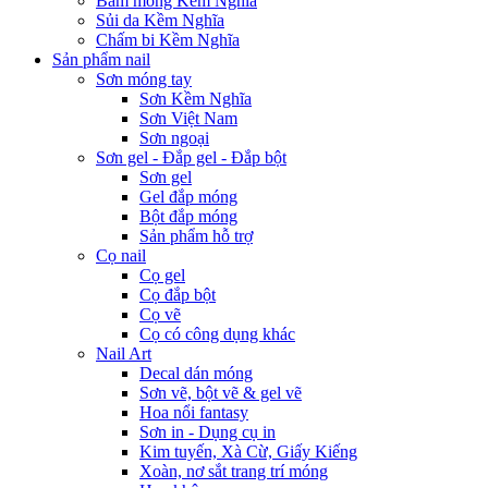
Bấm móng Kềm Nghĩa
Sủi da Kềm Nghĩa
Chấm bi Kềm Nghĩa
Sản phẩm nail
Sơn móng tay
Sơn Kềm Nghĩa
Sơn Việt Nam
Sơn ngoại
Sơn gel - Đắp gel - Đắp bột
Sơn gel
Gel đắp móng
Bột đắp móng
Sản phẩm hỗ trợ
Cọ nail
Cọ gel
Cọ đắp bột
Cọ vẽ
Cọ có công dụng khác
Nail Art
Decal dán móng
Sơn vẽ, bột vẽ & gel vẽ
Hoa nổi fantasy
Sơn in - Dụng cụ in
Kim tuyến, Xà Cừ, Giấy Kiếng
Xoàn, nơ sắt trang trí móng