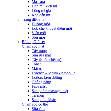
Mascara
Dán mí, kích mí
Lông mi giả
Keo dán mi
Trang điểm môi
Dưỡng môi
Lót, che khuyết điểm môi
Viền môi
Son môi
Bộ kit, Gift set
Chăm sóc mặt
Tẩy trang
Sữa rửa mặt
Tẩy tế bào chết mặt
Toner
Mặt nạ
Essence - Serum - Ampoule
Lotion, kem dưỡng
Chống nắng
Face mist
Sản phẩm massage mặt
Trị mụn
Sản phẩm khác
Chăm sóc cơ thể
Sữa tắm