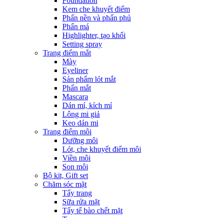
Foundation
Kem che khuyết điểm
Phấn nền và phấn phủ
Phấn má
Highlighter, tạo khối
Setting spray
Trang điểm mắt
Mày
Eyeliner
Sản phẩm lót mắt
Phấn mắt
Mascara
Dán mí, kích mí
Lông mi giả
Keo dán mi
Trang điểm môi
Dưỡng môi
Lót, che khuyết điểm môi
Viền môi
Son môi
Bộ kit, Gift set
Chăm sóc mặt
Tẩy trang
Sữa rửa mặt
Tẩy tế bào chết mặt