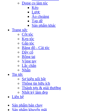
Dụng cụ làm tóc
Kéo
Lược
Áo choàng
Tạp dề
Sản phẩm khác
Trang sức
Cột tóc
Kẹp tóc
Gắp tóc
Băng đô - Cài tóc
Dây cổ
Bông tai
Vòng tay
Lắc chân
Nhẫn
Tin tức
Sự kiện nổi bật
Thông tin hữu ích
Thành tựu & giải thưởng
Nhật ký làm đẹp
Liên hệ
Sản phẩm bán chạy
Sản phẩm khuyến mãi