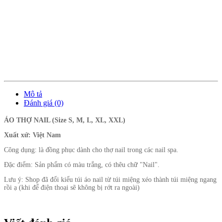
Mô tả
Đánh giá (0)
ÁO THỢ NAIL (Size S, M, L, XL, XXL)
Xuất xứ: Việt Nam
Công dụng: là đồng phục dành cho thợ nail trong các nail spa.
Đặc điểm: Sản phẩm có màu trắng, có thêu chữ "Nail".
Lưu ý: Shop đã đổi kiểu túi áo nail từ túi miệng xéo thành túi miệng ngang
rồi ạ (khi để điện thoại sẽ không bị rớt ra ngoài)