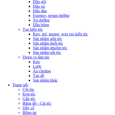
Dầu gội
Dầu xả
Hấp dầu
Essence, serum dưỡng
Xịt dưỡng
Dầu bóng
Tạo kiểu tóc
Keo, gel, mouse, wax tạo kiểu tóc
Sản phẩm uốn tóc
Sản phẩm duỗi tóc
Sản phẩm nhuộm tóc
Sản phẩm nối tóc
Dụng cụ làm tóc
Kéo
Lược
Áo choàng
Tạp dề
Sản phẩm khác
Trang sức
Cột tóc
Kẹp tóc
Gắp tóc
Băng đô - Cài tóc
Dây cổ
Bông tai