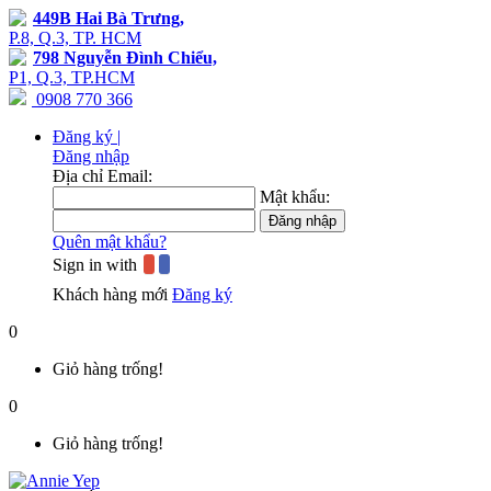
449B Hai Bà Trưng,
P.8, Q.3, TP. HCM
798 Nguyễn Đình Chiểu,
P1, Q.3, TP.HCM
0908 770 366
Đăng ký |
Đăng nhập
Địa chỉ Email:
Mật khẩu:
Quên mật khẩu?
Sign in with
Khách hàng mới
Đăng ký
0
Giỏ hàng trống!
0
Giỏ hàng trống!