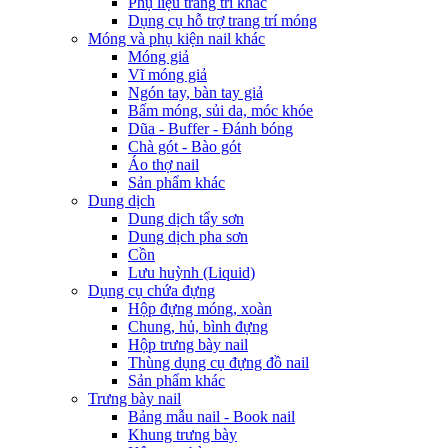
Phụ liệu trang trí khác
Dụng cụ hỗ trợ trang trí móng
Móng và phụ kiện nail khác
Móng giả
Vĩ móng giả
Ngón tay, bàn tay giả
Bấm móng, sủi da, móc khóe
Dũa - Buffer - Đánh bóng
Chà gót - Bào gót
Áo thợ nail
Sản phẩm khác
Dung dịch
Dung dịch tẩy sơn
Dung dịch pha sơn
Cồn
Lưu huỳnh (Liquid)
Dụng cụ chứa đựng
Hộp đựng móng, xoàn
Chung, hủ, bình đựng
Hộp trưng bày nail
Thùng dụng cụ đựng đồ nail
Sản phẩm khác
Trưng bày nail
Bảng mẫu nail - Book nail
Khung trưng bày