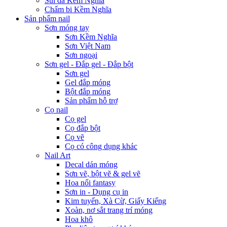
Sủi da Kềm Nghĩa
Chấm bi Kềm Nghĩa
Sản phẩm nail
Sơn móng tay
Sơn Kềm Nghĩa
Sơn Việt Nam
Sơn ngoại
Sơn gel - Đắp gel - Đắp bột
Sơn gel
Gel đắp móng
Bột đắp móng
Sản phẩm hỗ trợ
Cọ nail
Cọ gel
Cọ đắp bột
Cọ vẽ
Cọ có công dụng khác
Nail Art
Decal dán móng
Sơn vẽ, bột vẽ & gel vẽ
Hoa nổi fantasy
Sơn in - Dụng cụ in
Kim tuyến, Xà Cừ, Giấy Kiếng
Xoàn, nơ sắt trang trí móng
Hoa khô