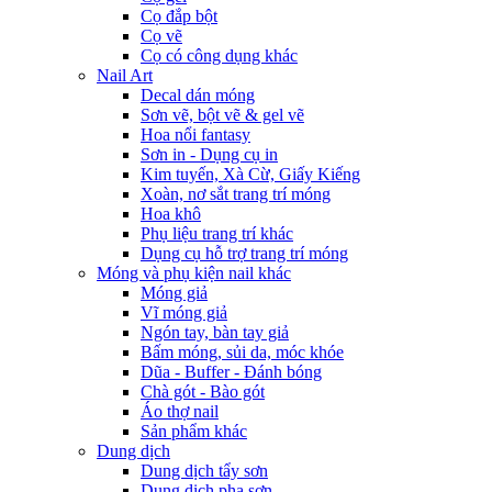
Cọ đắp bột
Cọ vẽ
Cọ có công dụng khác
Nail Art
Decal dán móng
Sơn vẽ, bột vẽ & gel vẽ
Hoa nổi fantasy
Sơn in - Dụng cụ in
Kim tuyến, Xà Cừ, Giấy Kiếng
Xoàn, nơ sắt trang trí móng
Hoa khô
Phụ liệu trang trí khác
Dụng cụ hỗ trợ trang trí móng
Móng và phụ kiện nail khác
Móng giả
Vĩ móng giả
Ngón tay, bàn tay giả
Bấm móng, sủi da, móc khóe
Dũa - Buffer - Đánh bóng
Chà gót - Bào gót
Áo thợ nail
Sản phẩm khác
Dung dịch
Dung dịch tẩy sơn
Dung dịch pha sơn