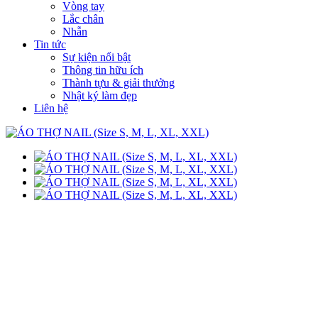
Vòng tay
Lắc chân
Nhẫn
Tin tức
Sự kiện nổi bật
Thông tin hữu ích
Thành tựu & giải thưởng
Nhật ký làm đẹp
Liên hệ