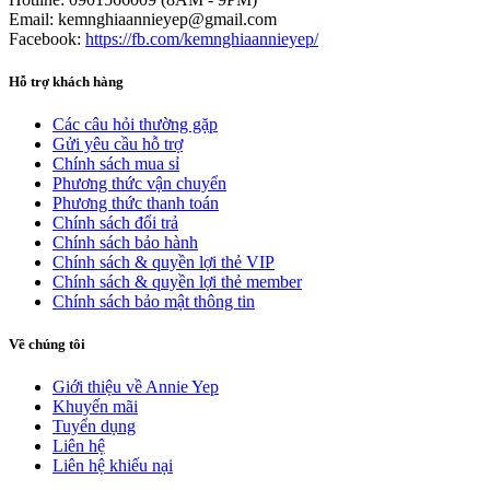
Email: kemnghiaannieyep@gmail.com
Facebook:
https://fb.com/kemnghiaannieyep/
Hỗ trợ khách hàng
Các câu hỏi thường gặp
Gửi yêu cầu hỗ trợ
Chính sách mua sỉ
Phương thức vận chuyển
Phương thức thanh toán
Chính sách đổi trả
Chính sách bảo hành
Chính sách & quyền lợi thẻ VIP
Chính sách & quyền lợi thẻ member
Chính sách bảo mật thông tin
Về chúng tôi
Giới thiệu về Annie Yep
Khuyến mãi
Tuyển dụng
Liên hệ
Liên hệ khiếu nại