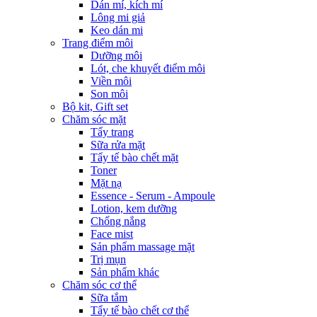
Dán mí, kích mí
Lông mi giả
Keo dán mi
Trang điểm môi
Dưỡng môi
Lót, che khuyết điểm môi
Viền môi
Son môi
Bộ kit, Gift set
Chăm sóc mặt
Tẩy trang
Sữa rửa mặt
Tẩy tế bào chết mặt
Toner
Mặt nạ
Essence - Serum - Ampoule
Lotion, kem dưỡng
Chống nắng
Face mist
Sản phẩm massage mặt
Trị mụn
Sản phẩm khác
Chăm sóc cơ thể
Sữa tắm
Tẩy tế bào chết cơ thể