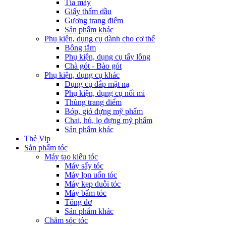
Tỉa mày
Giấy thấm dầu
Gương trang điểm
Sản phẩm khác
Phụ kiện, dụng cụ dành cho cơ thể
Bông tắm
Phụ kiện, dụng cụ tẩy lông
Chà gót - Bào gót
Phụ kiện, dụng cụ khác
Dụng cụ đắp mặt nạ
Phụ kiện, dụng cụ nối mi
Thùng trang điểm
Bóp, giỏ đựng mỹ phẩm
Chai, hủ, lọ đựng mỹ phẩm
Sản phẩm khác
Thẻ Vip
Sản phẩm tóc
Máy tạo kiểu tóc
Máy sấy tóc
Máy lọn uốn tóc
Máy kẹp duỗi tóc
Máy bấm tóc
Tông đơ
Sản phẩm khác
Chăm sóc tóc