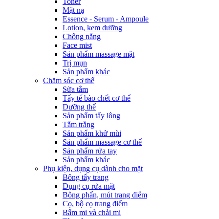
Toner
Mặt nạ
Essence - Serum - Ampoule
Lotion, kem dưỡng
Chống nắng
Face mist
Sản phẩm massage mặt
Trị mụn
Sản phẩm khác
Chăm sóc cơ thể
Sữa tắm
Tẩy tế bào chết cơ thể
Dưỡng thể
Sản phẩm tẩy lông
Tắm trắng
Sản phẩm khử mùi
Sản phẩm massage cơ thể
Sản phẩm rửa tay
Sản phẩm khác
Phụ kiện, dụng cụ dành cho mặt
Bông tẩy trang
Dụng cụ rửa mặt
Bông phấn, mút trang điểm
Cọ, bộ cọ trang điểm
Bấm mi và chải mi