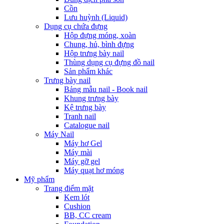
Cồn
Lưu huỳnh (Liquid)
Dụng cụ chứa đựng
Hộp đựng móng, xoàn
Chung, hủ, bình đựng
Hộp trưng bày nail
Thùng dụng cụ đựng đồ nail
Sản phẩm khác
Trưng bày nail
Bảng mẫu nail - Book nail
Khung trưng bày
Kệ trưng bày
Tranh nail
Catalogue nail
Máy Nail
Máy hơ Gel
Máy mài
Máy gỡ gel
Máy quạt hơ móng
Mỹ phẩm
Trang điểm mặt
Kem lót
Cushion
BB, CC cream