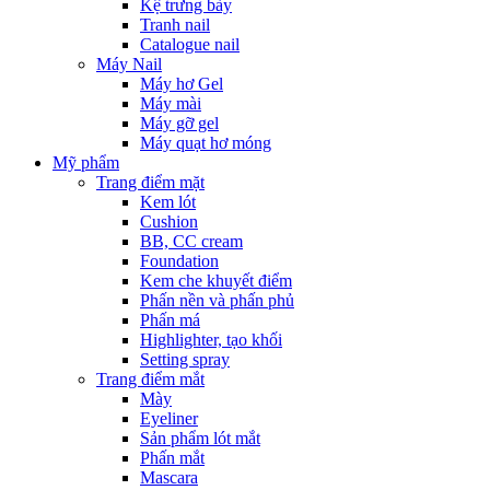
Kệ trưng bày
Tranh nail
Catalogue nail
Máy Nail
Máy hơ Gel
Máy mài
Máy gỡ gel
Máy quạt hơ móng
Mỹ phẩm
Trang điểm mặt
Kem lót
Cushion
BB, CC cream
Foundation
Kem che khuyết điểm
Phấn nền và phấn phủ
Phấn má
Highlighter, tạo khối
Setting spray
Trang điểm mắt
Mày
Eyeliner
Sản phẩm lót mắt
Phấn mắt
Mascara