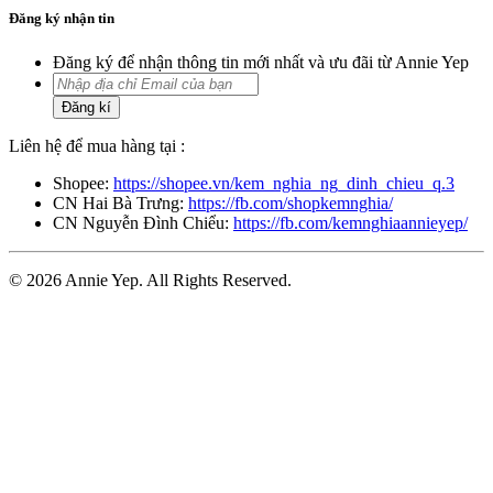
Đăng ký nhận tin
Đăng ký để nhận thông tin mới nhất và ưu đãi từ Annie Yep
Đăng kí
Liên hệ để mua hàng tại :
Shopee:
https://shopee.vn/kem_nghia_ng_dinh_chieu_q.3
CN Hai Bà Trưng:
https://fb.com/shopkemnghia/
CN Nguyễn Đình Chiểu:
https://fb.com/kemnghiaannieyep/
© 2026 Annie Yep. All Rights Reserved.