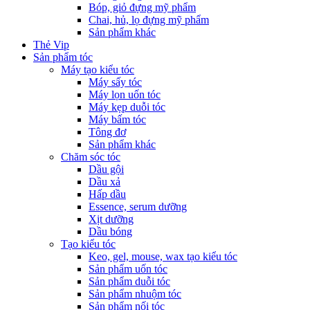
Bóp, giỏ đựng mỹ phẩm
Chai, hủ, lọ đựng mỹ phẩm
Sản phẩm khác
Thẻ Vip
Sản phẩm tóc
Máy tạo kiểu tóc
Máy sấy tóc
Máy lọn uốn tóc
Máy kẹp duỗi tóc
Máy bấm tóc
Tông đơ
Sản phẩm khác
Chăm sóc tóc
Dầu gội
Dầu xả
Hấp dầu
Essence, serum dưỡng
Xịt dưỡng
Dầu bóng
Tạo kiểu tóc
Keo, gel, mouse, wax tạo kiểu tóc
Sản phẩm uốn tóc
Sản phẩm duỗi tóc
Sản phẩm nhuộm tóc
Sản phẩm nối tóc