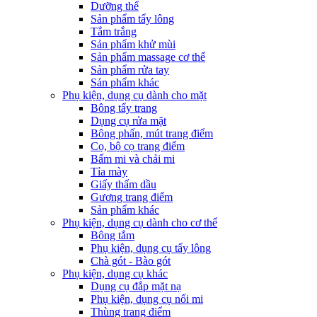
Dưỡng thể
Sản phẩm tẩy lông
Tắm trắng
Sản phẩm khử mùi
Sản phẩm massage cơ thể
Sản phẩm rửa tay
Sản phẩm khác
Phụ kiện, dụng cụ dành cho mặt
Bông tẩy trang
Dụng cụ rửa mặt
Bông phấn, mút trang điểm
Cọ, bộ cọ trang điểm
Bấm mi và chải mi
Tỉa mày
Giấy thấm dầu
Gương trang điểm
Sản phẩm khác
Phụ kiện, dụng cụ dành cho cơ thể
Bông tắm
Phụ kiện, dụng cụ tẩy lông
Chà gót - Bào gót
Phụ kiện, dụng cụ khác
Dụng cụ đắp mặt nạ
Phụ kiện, dụng cụ nối mi
Thùng trang điểm